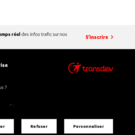
emps réel
des infos trafic sur nos
S'inscrire
ise
s ?
 Femme/Homme
ter
refuser
personnaliser
Gestion des cookies
Accessibilité : non conforme