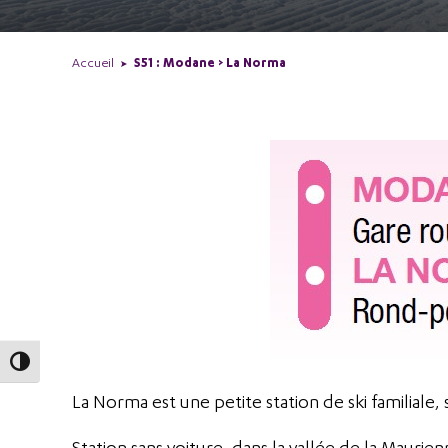
Accueil
S51 : Modane > La Norma
Passer en contraste élevé
La Norma est une petite station de ski familiale, 
Station sans voiture, dans la vallée de la Mauri