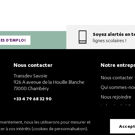
Soyez alertés en t
lignes scolaires !
RES D'EMPLOI
Nous contacter
Notre entrepr
Transdev Savoie
Nous contacter
926 A avenue de la Houille Blanche
Qui sommes-nou
73000 Chambéry
Nous rejoindre
+33 4 79 68 32 90
Index égalité
onsentement, nous les utiliserons pour mesurer et
accep
pter à vos intérêts (cookies de personnalisation).
n des Données à Caractère Personnel
Condition Générales d’Utilisation