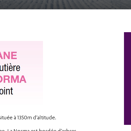
située à 1350m d’altitude.
enne, La Norma est bordée d’arbres,