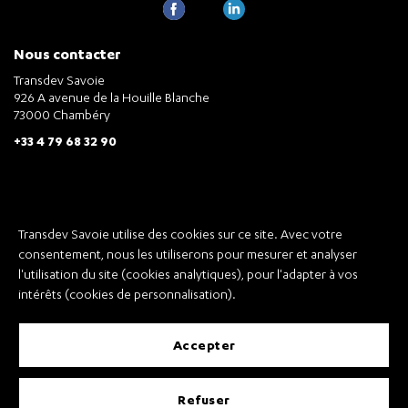
Nous contacter
Transdev Savoie
926 A avenue de la Houille Blanche
73000 Chambéry
+33 4 79 68 32 90
Notre entreprise
Nous contacter
Transdev Savoie utilise des cookies sur ce site. Avec votre
Qui sommes-nous ?
consentement, nous les utiliserons pour mesurer et analyser
l'utilisation du site (cookies analytiques), pour l'adapter à vos
Nous rejoindre
intérêts (cookies de personnalisation).
Index égalité Femme/Homme
accepter
refuser